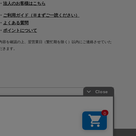
・
法人のお客様はこちら
・
ご利用ガイド（※まずご一読ください）
・
よくある質問
・
ポイントについて
内容を確認の上、翌営業日（繁忙期を除く）以内にご連絡させていた
だきます。
Copyright©2000
-2026
Nakagawa Masashichi Shoten All Rights Reserved.