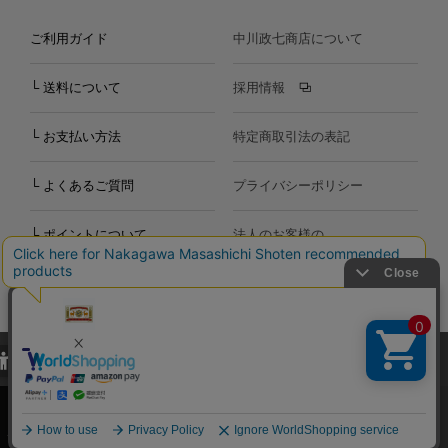
ご利用ガイド
中川政七商店について
└ 送料について
採用情報
└ お支払い方法
特定商取引法の表記
└ よくあるご質問
プライバシーポリシー
└ ポイントについて
法人のお客様の
お問い合わせ
個人のお客様の
お問い合わせ
当サイトでは、当サイト内における閲覧履歴・属性情報などの取得およ
Copyright©2000
-2026
び利便性向上のためにクッキー（Cookie）を使用いたします。詳細に
Nakagawa Masashichi Shoten All Rights Reserved.
関しては「
プライバシーポリシー
」をお読みください。
承諾する