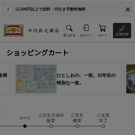
11,000円以上で送料・代引き手数料無料
店舗情報
見つける
ログイン
カート
ショッピングカート
全商
ひとしおの、一枚。31年目の
特別な一枚。