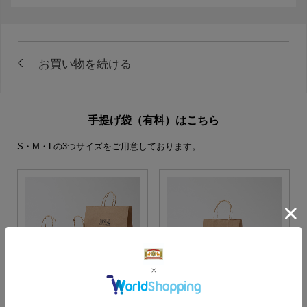
手提げ袋（有料）はこちら
S・M・Lの3つサイズをご用意しております。
S・M・Lサイズより当店に
Sサイズ