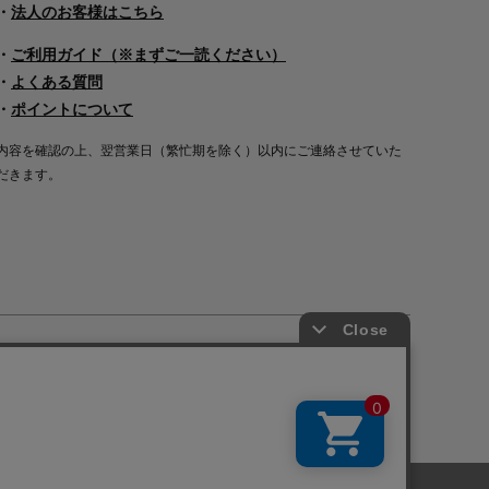
・
法人のお客様はこちら
・
ご利用ガイド（※まずご一読ください）
・
よくある質問
・
ポイントについて
内容を確認の上、翌営業日（繁忙期を除く）以内にご連絡させていた
だきます。
Copyright©2000
-2026
Nakagawa Masashichi Shoten All Rights Reserved.