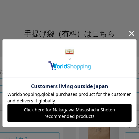
手提げ袋（有料）はこちら
S・M・Lの3つサイズをご用意しております。
ズより当店にお任せ
Sサイ
ートに入れる
Lサイ