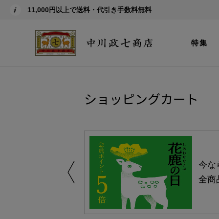
11,000円以上で送料・代引き手数料無料
特集
ショッピングカート
しい、植物由来
今な
。
全商