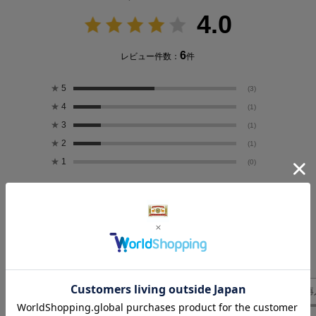
4.0
6
レビュー件数：
件
★
5
(3)
★
4
(1)
★
3
(1)
★
2
(1)
★
1
(0)
絞り込み
表示：新しい順
気になるレビューを表示
使い勝手
中身
人への贈り物
仕切り
生地も柄
再