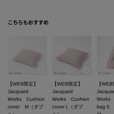
こちらもおすすめ
【WEB限定】
【WEB限定】
【WE
Jacquard
Jacquard
Jacqua
Works Cushion
Works Cushion
Works
cover M（ダブ
cover L（ダブ
bag 