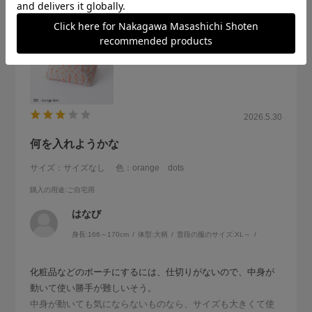
2026.5.30
何を入れようかな
サイズ：サイズなし
色：orange dots
購入の用途
:ご自宅用
はなび
身長:
166～170cm
体型:
大柄
普段の服のサイズ:
XL～
化粧品などのポーチにするには、仕切りがないので、中身が
動いて使い勝手が難しいそう。
中身が動いても気にならないものなら、サイズも大きくて使