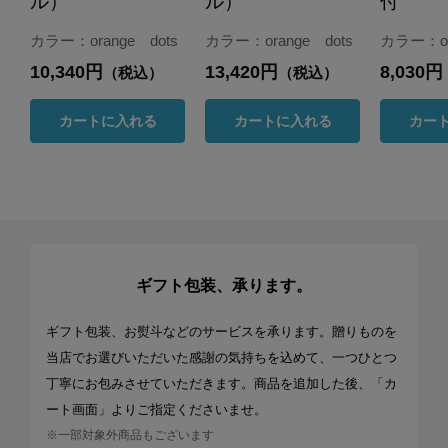
ル）
ル）
付
カラー：orange dots
カラー：orange dots
カラー：ora
10,340円
13,420円
8,030円
（税込）
（税込）
カートに入れる
カートに入れる
カー
ギフト包装、承ります。
ギフト包装、お熨斗などのサービスを承ります。贈りものを
当店でお選びいただいた感謝の気持ちを込めて、一つひとつ
丁寧にお包みさせていただきます。商品を追加した後、「カ
ート画面」よりご指定くださいませ。
※一部対象外商品もございます