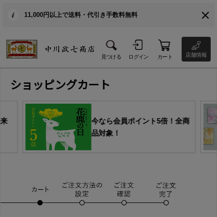
11,000円以上で送料・代引き手数料無料
店舗情報
見つける
ログイン
カート
ショッピングカート
由来
今なら会員ポイント5倍！全商
品対象！