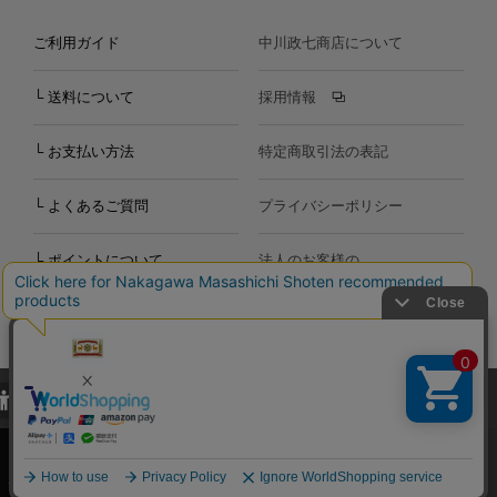
ご利用ガイド
中川政七商店について
└ 送料について
採用情報
└ お支払い方法
特定商取引法の表記
└ よくあるご質問
プライバシーポリシー
└ ポイントについて
法人のお客様の
お問い合わせ
個人のお客様の
お問い合わせ
当サイトでは、当サイト内における閲覧履歴・属性情報などの取得およ
Copyright©2000
-2026
び利便性向上のためにクッキー（Cookie）を使用いたします。詳細に
Nakagawa Masashichi Shoten All Rights Reserved.
関しては「
プライバシーポリシー
」をお読みください。
承諾する