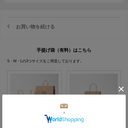
手提げ袋（有料）はこちら
S・M・Lの3つサイズをご用意しております。
S・M・Lサイズより当店に
Sサイズ