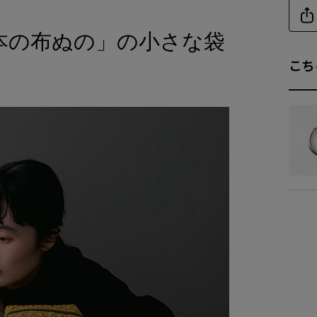
本の布ぬの」の小さな袋
商品詳細
こち
素
商品サイズ
サイ
-