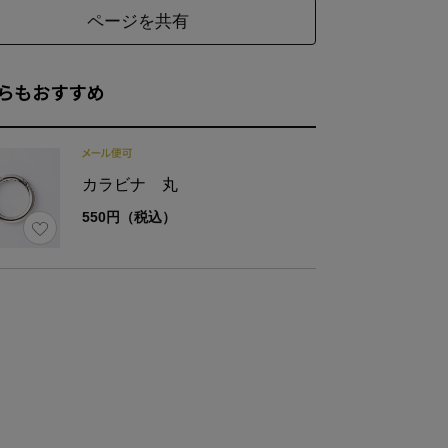
ページを共有
らもおすすめ
表地：ポリエステル100％(ポリウレタン樹脂加工
材
裏地:綿100％／革:牛革
カラビナ 丸
550円（税込）
ズ
最大幅
高さ
8
8