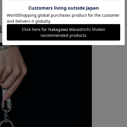
。
透け感あるシカク紋