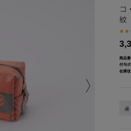
コ
紋
3,
商品番
付与ポ
在庫状