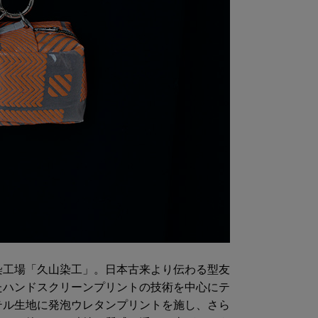
染工場「久山染工」。日本古来より伝わる型友
たハンドスクリーンプリントの技術を中心にテ
テル生地に発泡ウレタンプリントを施し、さら