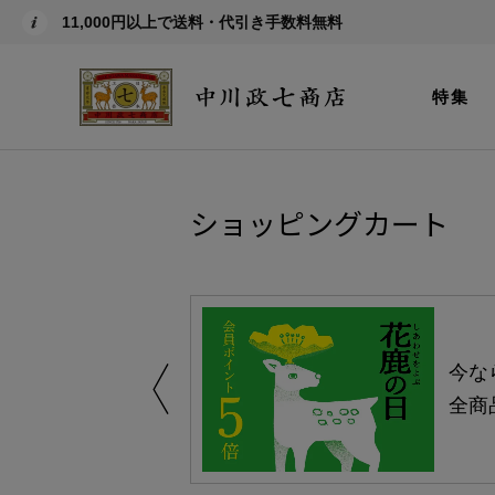
11,000円以上で送料・代引き手数料無料
特集
ショッピングカート
しい、植物由来
今な
。
全商