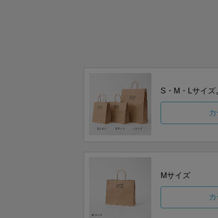
S・M・Lサイ
カ
Mサイズ
カ