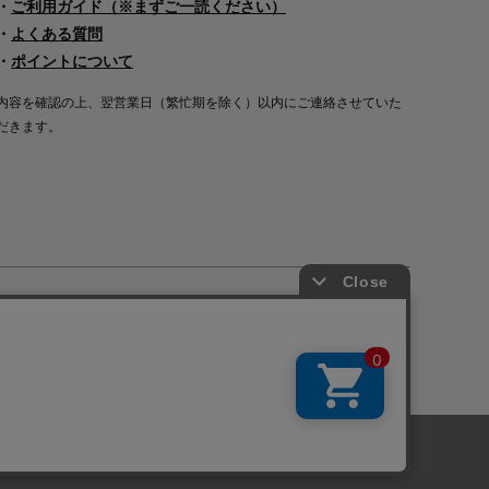
・
ご利用ガイド（※まずご一読ください）
・
よくある質問
・
ポイントについて
内容を確認の上、翌営業日（繁忙期を除く）以内にご連絡させていた
だきます。
Copyright©2000
-2026
Nakagawa Masashichi Shoten All Rights Reserved.
に関しては「
プライバシーポリシー
」を
承諾する