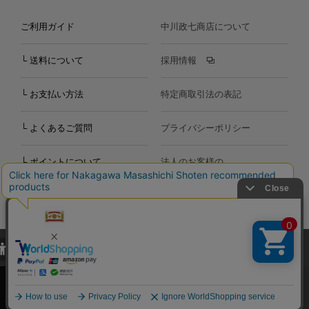
ご利用ガイド
中川政七商店について
└ 送料について
採用情報
└ お支払い方法
特定商取引法の表記
└ よくあるご質問
プライバシーポリシー
└ ポイントについて
法人のお客様の
お問い合わせ
個人のお客様の
お問い合わせ
当サイトでは、当サイト内における閲覧履歴・属性情報などの取得およ
Copyright©2000
-2026
び利便性向上のためにクッキー（Cookie）を使用いたします。詳細に
Nakagawa Masashichi Shoten All Rights Reserved.
関しては「
プライバシーポリシー
」をお読みください。
承諾する