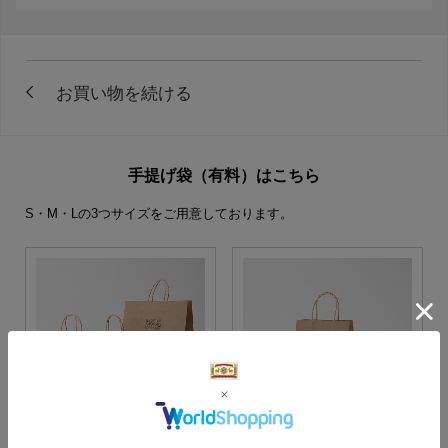
手提げ袋（有料）はこちら
S・M・Lの3つサイズをご用意しております。
S・M・Lサイズより当店に
Sサイズ