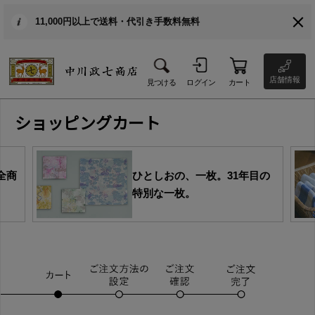
11,000円以上で送料・代引き手数料無料
店舗情報
見つける
ログイン
カート
ショッピングカート
全商
ひとしおの、一枚。31年目の
特別な一枚。