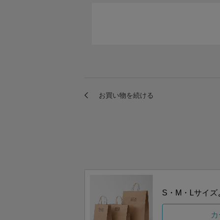
S・M・Lサイ
カ