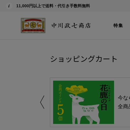
11,000円以上で送料・代引き手数料無料
特集
ショッピングカート
える-よりどり
今な
ャンペーン-
全商