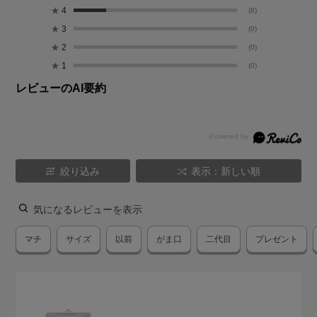
★
4
(8)
★
3
(0)
★
2
(0)
★
1
(0)
レビューのAI要約
絞り込み
表示：新しい順
気になるレビューを表示
マチ
サイズ
以前
がま口
二代目
プレゼント