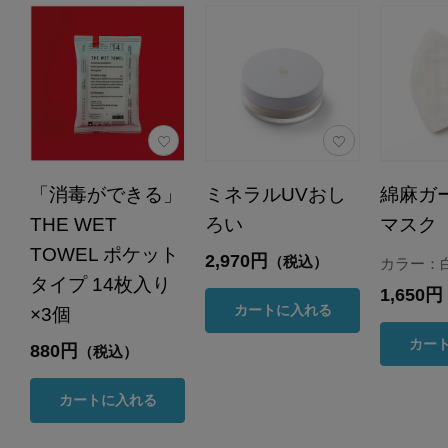
「消毒ができる」
ミネラルUVおし
綿麻ガ
THE WET
ろい
マスク
TOWEL ポケット
2,970円
（税込）
カラー：
タイプ 14枚入り
1,650円
カートに入れる
×3個
カー
880円
（税込）
カートに入れる