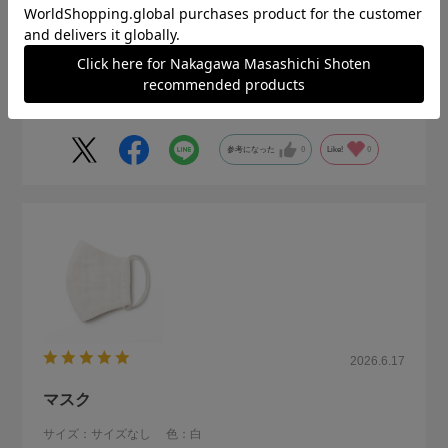
住まい:
その他
家族構成:
同居の子供がいる
使い捨てでないつけたくなるマスク探してました
参考になった
0
Like!
0
2026.6.17
マスク
サイズ：サイズなし
色：白