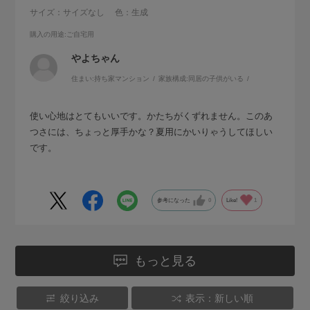
サイズ：サイズなし
色：生成
購入の用途
:ご自宅用
やよちゃん
住まい:
持ち家マンション
家族構成:
同居の子供がいる
使い心地はとてもいいです。かたちがくずれません。このあ
つさには、ちょっと厚手かな？夏用にかいりゃうしてほしい
です。
参考になった
0
Like!
1
もっと見る
絞り込み
表示：新しい順