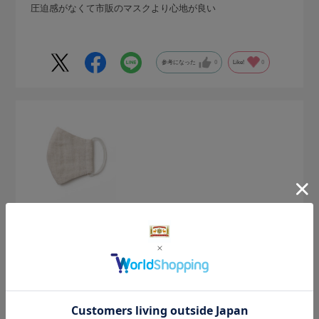
圧迫感がなくて市販のマスクより心地が良い
参考になった
0
Like!
0
2026.7.14
携帯用
サイズ：サイズなし
色：生成
購入の用途
:ご自宅用
きるきる