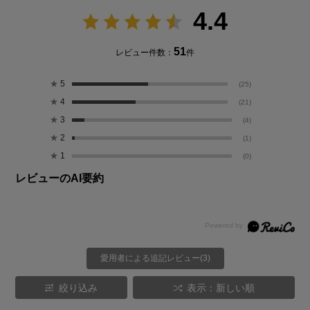
4.4
51
レビュー件数：
件
★
5
(25)
★
4
(21)
★
3
(4)
★
2
(1)
★
1
(0)
レビューのAI要約
愛用者による追記レビュー(3)
絞り込み
表示：新しい順