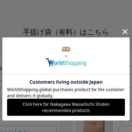
手提げ袋（有料）はこちら
S・M・Lの3つサイズをご用意しております。
ズより当店にお任せ
Sサイ
ートに入れる
Lサイ