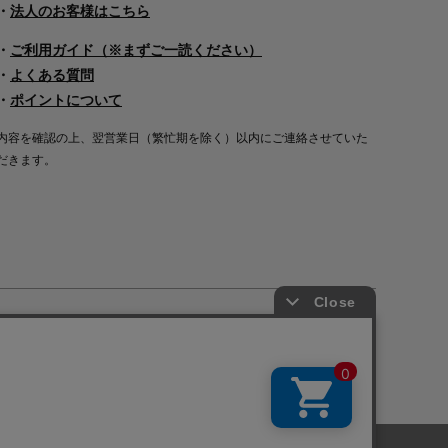
・
法人のお客様はこちら
・
ご利用ガイド（※まずご一読ください）
・
よくある質問
・
ポイントについて
内容を確認の上、翌営業日（繁忙期を除く）以内にご連絡させていた
だきます。
Copyright©2000
-2026
Nakagawa Masashichi Shoten All Rights Reserved.