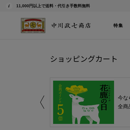
11,000円以上で送料・代引き手数料無料
特集
ショッピングカート
しい、植物由来
今な
。
全商