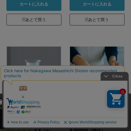
カートに入れる
カートに入れる
あとで買う
あとで買う
当サイトでは、当サイト内における閲覧履歴・属性情報などの取得およ
び利便性向上のためにクッキー（Cookie）を使用いたします。詳細に
吹きガラスの保存瓶
かきまぜやすい琺瑯
関しては「
プライバシーポリシー
」をお読みください。
のぬか漬け容器
8,800円
（税込）
承諾する
8,800円
4.6
（税込）