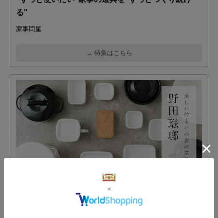
る"
家事問屋
→ 特集はこちら
しっかり冷える、琺瑯ならではの保冷効果
野田琺瑯（のだほうろう）