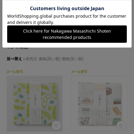
→ 特集はこちら
75
の商品
並べ替え
発売日
価格(高い順)
価格(安い順)