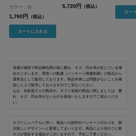
5,720円
（税込）
カラー：白
カー
1,760円
（税込）
カートに入れる
流通の過程で商品梱包用の箱に擦れ、キズ、凹み等が生じている場
合がございます。環境への配慮（パッケージ廃棄削減）の観点から
通常品として販売しております。商品本体には問題がないことを確
認した上で販売しておりますのでご安心ください。
なお、化粧箱入りの商品や、ギフト包装の商品に関しましては、擦
れ、キズ、凹み等がないものを発送いたしますのでご安心くださ
い。
ロゴリニューアルに伴い、商品への刻印やパッケージのロゴを、順
次新しいデザインへと変更してまいります。商品により旧ロゴと新
ロゴが混在する場合がございますので、予めご了承ください。