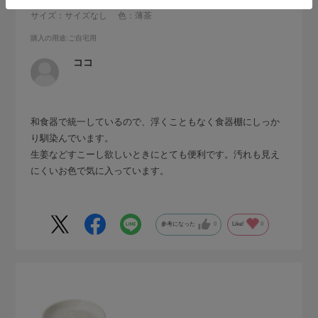
サイズ：サイズなし
色：薄茶
購入の用途
:ご自宅用
ココ
和食器で統一しているので、浮くこともなく食器棚にしっか
り馴染んでいます。
生姜などすこーし欲しいときにとても便利です。汚れも見え
にくいお色で気に入っています。
参考になった
0
Like!
0