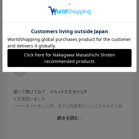
2026.7.26
小ちゃい でもすごい❣️
サイズ：サイズなし
色：白
購入の用途
:ご自宅用
むらかしいろ
届いて開けてみて 小ちゃ❗️ 大丈夫かな❓
と正直思いました
バーベキューをした時、息子が自家製のニンニク🧄をすり始
めたら、すりやすいなぁ と
続きを読む
え❓と思って見たら ちゃっかりかもしか道具店のおろし器使
ってました
大切に使います