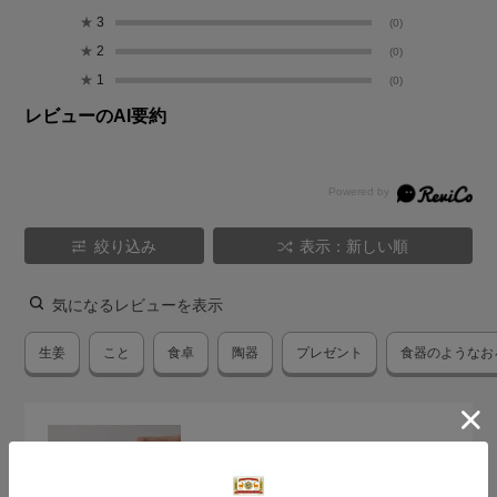
★
3
(0)
★
2
(0)
★
1
(0)
レビューのAI要約
絞り込み
表示：新しい順
気になるレビューを表示
生姜
こと
食卓
陶器
プレゼント
食器のようなお