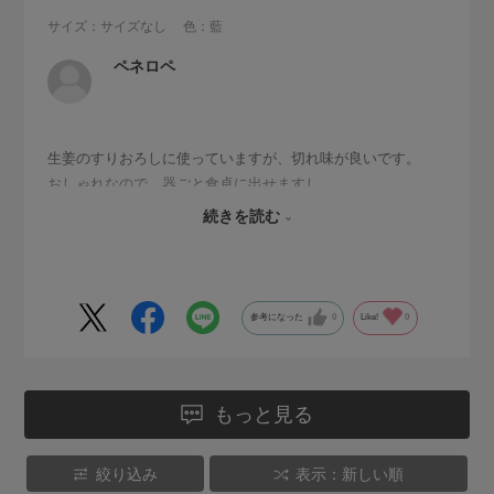
サイズ：サイズなし
色：藍
ペネロペ
生姜のすりおろしに使っていますが、切れ味が良いです。
おしゃれなので、器ごと食卓に出せますし、
すりおろした生姜が横一列サッと取れてストレスフリーで
続きを読む
す。
参考になった
0
Like!
0
もっと見る
絞り込み
表示：新しい順