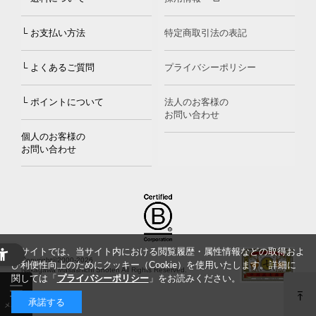
└ お支払い方法
特定商取引法の表記
└ よくあるご質問
プライバシーポリシー
└ ポイントについて
法人のお客様の
お問い合わせ
個人のお客様の
お問い合わせ
当サイトでは、当サイト内における閲覧履歴・属性情報などの取得およ
Copyright©2000
-2026
び利便性向上のためにクッキー（Cookie）を使用いたします。詳細に
Nakagawa Masashichi Shoten All Rights Reserved.
関しては「
プライバシーポリシー
」をお読みください。
承諾する