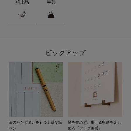
机上品
手芸
ピックアップ
筆のたたずまいをもつ上質な筆
壁を傷めず、掛ける収納を楽し
ペン
める「フック画鋲」