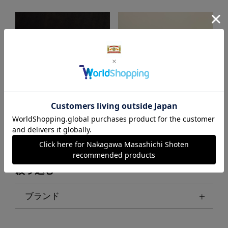
開くとポンと音が鳴る「大成紙
陶製のだるまみくじ
器製作所 POCHI-PON」
絞り込む
ブランド