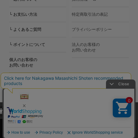
└ お支払い方法
特定商取引法の表記
└ よくあるご質問
プライバシーポリシー
└ ポイントについて
法人のお客様の
お問い合わせ
個人のお客様の
お問い合わせ
当サイトでは、当サイト内における閲覧履歴・属性情報などの取得およ
Copyright©2000
-2026
び利便性向上のためにクッキー（Cookie）を使用いたします。詳細に
Nakagawa Masashichi Shoten All Rights Reserved.
関しては「
プライバシーポリシー
」をお読みください。
承諾する