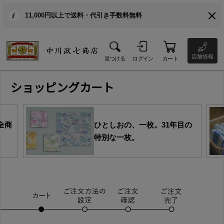
11,000円以上で送料・代引き手数料無料
店舗情報
見つける
ログイン
カート
ショッピングカート
全商
ひとしおの、一枚。31年目の
特別な一枚。