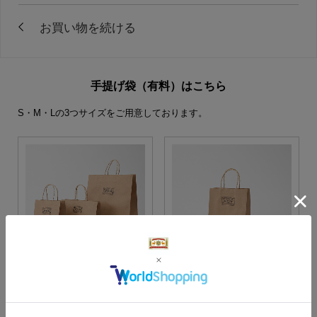
手提げ袋（有料）はこちら
S・M・Lの3つサイズをご用意しております。
S・M・Lサイズより当店に
Sサイズ
お任せ