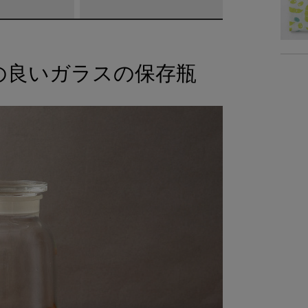
の良いガラスの保存瓶
商品詳細
品
素
使用
耐熱温
容
重