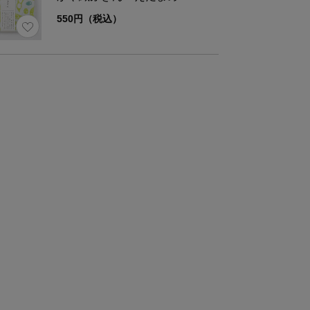
550円（税込）
名
耐熱ガラス製器具
材
耐熱ガラス
区分
熱湯用
度差
120℃
量
約1L(1000ml)
さ
本体：約570g/蓋：約160g