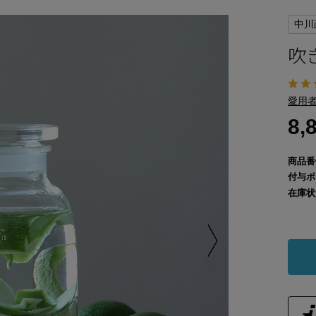
中川
吹
愛用者
8,
商品番
付与ポ
在庫状