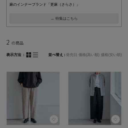
麻のインナーブランド「更麻（さらさ）」
→ 特集はこちら
2
の商品
表示方法
並べ替え
発売日
価格(高い順)
価格(安い順)