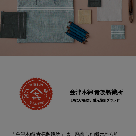
会津木綿 青㐂製織所
七転び八起き。織元復刻ブランド
「会津木綿 青㐂製織所」は、廃業した織元から約