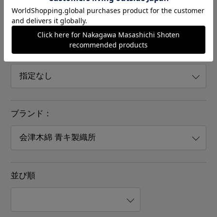
年
月
日 まで
店舗：
ブランド：
並び順