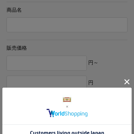
商品名
販売価格
円～
円
発売日
年
月
日 から