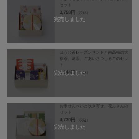
セット
3,758円
（税込）
ほうじ茶レーズンサンドと南高梅の大
福茶、葛湯、ごあいさつしるこのセッ
ト
4,644円
（税込）
お米せんべいと吹き寄せ、花ふきんの
セット
4,730円
（税込）