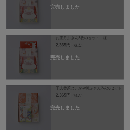
お正月ふきん3枚のセット 紅
2,365円
（税込）
干支番茶と、かや織ふきん2枚のセット
2,365円
（税込）