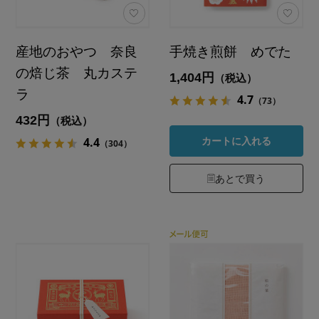
産地のおやつ 奈良
手焼き煎餅 めでた
の焙じ茶 丸カステ
1,404円
（税込）
ラ
4.7
（73）
432円
（税込）
4.4
カートに入れる
（304）
あとで買う