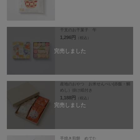
干支のお干菓子 午
1,296円
（税込）
産地のおやつ お米せんべい(赤飯・鯛
めし）掛け紙付き
1,188円
（税込）
手焼き煎餅 めでた