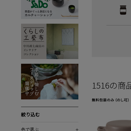
1516
の商
絞り込む
色で選ぶ