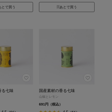
あとで買う
あとで買う
香る七味
国産素材の香る七味
山椒とレモン
）
691円（税込）
4.5
4.5