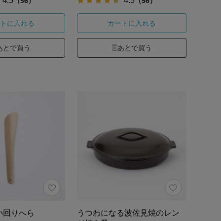
（56）
（56）
トに入れる
カートに入れる
あとで買う
あとで買う
小回りへら
うつわになる波佐見焼のレン