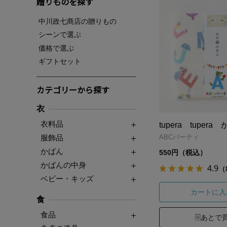
贈りものを探す
中川政七商店の贈りもの
シーンで選ぶ
価格で選ぶ
ギフトセット
カテゴリーから探す
衣
衣料品
tupera tuper
服飾品
ABCパーティ
かばん
550円（税込）
かばんの中身
4.9
（
ベビー・キッズ
カートに入
食
食品
あとで