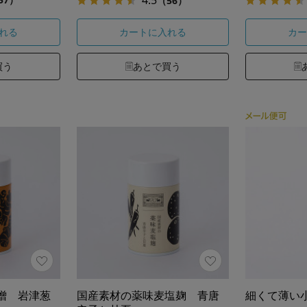
（56）
れる
カートに入れる
カー
買う
あとで買う
噌 岩津葱
国産素材の薬味麦塩麹 青唐
細くて薄い