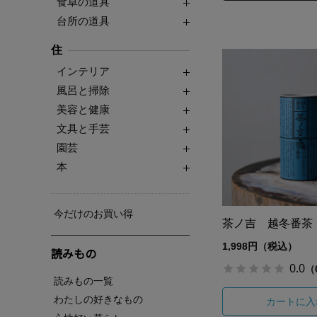
食卓の道具
台所の道具
住
インテリア
風呂と掃除
美容と健康
文具と手芸
園芸
本
今だけのお買い得
茶ノ吉 越冬番茶
1,998円（税込）
読みもの
0.0
（
読みもの一覧
わたしの好きなもの
カートに入