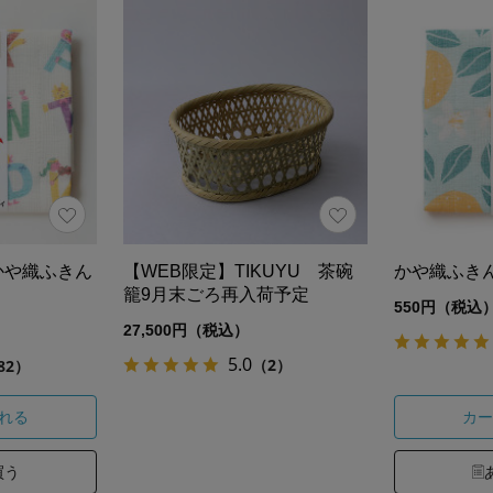
a かや織ふきん
【WEB限定】TIKUYU 茶碗
かや織ふき
籠9月末ごろ再入荷予定
550円（税込
27,500円（税込）
5.0
（2）
82）
れる
カー
買う