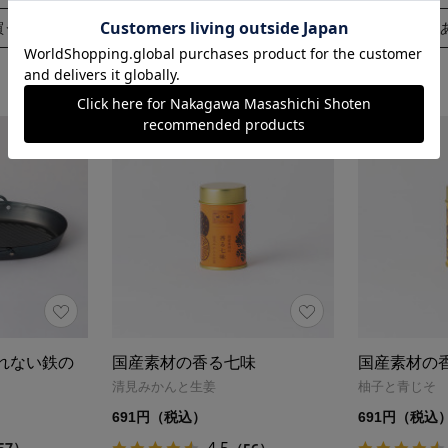
買う
れない鉄の
国産素材の香る七味
国産素材の
清見みかんと生姜
柚子と青じそ
691円（税込）
691円（税込
4.5
57）