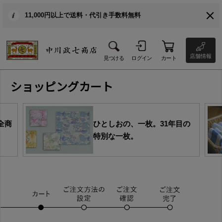
11,000円以上で送料・代引き手数料無料
店舗情報
見つける
ログイン
カート
ショッピングカート
全商
ひとしおの、一枚。31年目の
特別な一枚。