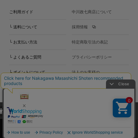
ご利用ガイド
中川政七商店について
└ 送料について
採用情報
└ お支払い方法
特定商取引法の表記
└ よくあるご質問
プライバシーポリシー
└ ポイントについて
法人のお客様の
お問い合わせ
個人のお客様の
お問い合わせ
当サイトでは、当サイト内における閲覧履歴・属性情報などの取得およ
Copyright©2000
-2026
び利便性向上のためにクッキー（Cookie）を使用いたします。詳細に
Nakagawa Masashichi Shoten All Rights Reserved.
関しては「
プライバシーポリシー
」をお読みください。
承諾する