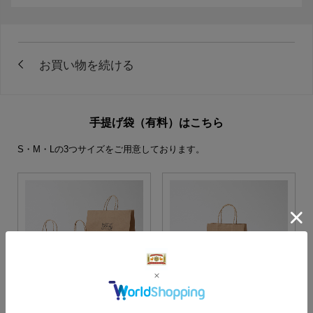
手提げ袋（有料）はこちら
S・M・Lの3つサイズをご用意しております。
S・M・Lサイズより当店に
Sサイズ