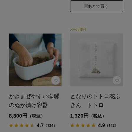
あとで買う
かきまぜやすい琺瑯
となりのトトロ花ふ
のぬか漬け容器
きん トトロ
8,800円
1,320円
（税込）
（税込）
4.7
4.9
（124）
（142）