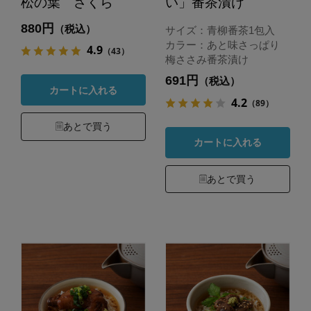
松の葉 さくら
い」番茶漬け
880円
（税込）
サイズ：青柳番茶1包入
カラー：あと味さっぱり
4.9
（43）
梅ささみ番茶漬け
691円
（税込）
カートに入れる
4.2
（89）
あとで買う
カートに入れる
あとで買う