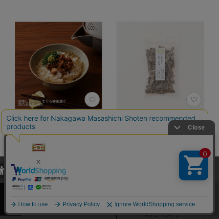
「具材入りが嬉し
紀州梅のおやつ昆布
い」番茶漬け
324円
（税込）
4.7
（133）
サイズ：茶の木番茶1包
当サイトでは、当サイト内における閲覧履歴・属性情報などの取得およ
入 カラー：旨味しっか
び利便性向上のためにクッキー（Cookie）を使用いたします。詳細に
り まぐろ番茶漬け
カートに入れる
関しては「
プライバシーポリシー
」をお読みください。
691円
（税込）
承諾する
4.2
（89）
あとで買う