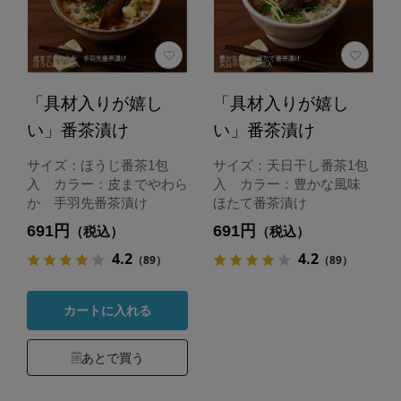
「具材入りが嬉し
「具材入りが嬉し
い」番茶漬け
い」番茶漬け
サイズ：ほうじ番茶1包
サイズ：天日干し番茶1包
入 カラー：皮までやわら
入 カラー：豊かな風味
か 手羽先番茶漬け
ほたて番茶漬け
691円
691円
（税込）
（税込）
4.2
4.2
（89）
（89）
カートに入れる
あとで買う