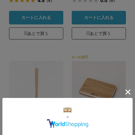
4.8
0.0
（8）
（0）
カートに入れる
カートに入れる
あとで買う
あとで買う
RIN&CO. 越前木
ごはん粒のつきにく
工 箸 八角
い弁当箱 木蓋 交