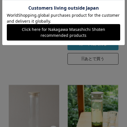
換用木蓋 別売り
2,750円
（税込）
2,200円
5.0
（税込）
（1）
3.0
（1）
カートに入れる
あとで買う