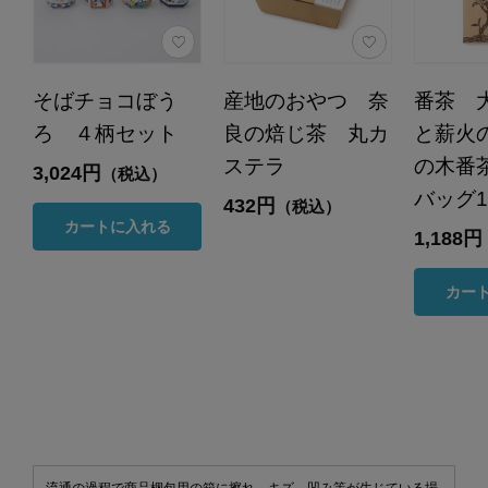
そばチョコぼう
産地のおやつ 奈
番茶 
ろ ４柄セット
良の焙じ茶 丸カ
と薪火
ステラ
の木番
3,024円
（税込）
バッグ1
432円
（税込）
カートに入れる
1,188円
カー