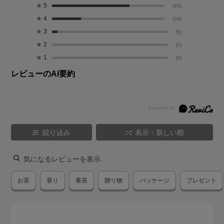
★
5
(65)
★
4
(24)
★
3
(5)
★
2
(0)
★
1
(0)
レビューのAI要約
絞り込み
表示：新しい順
気になるレビューを表示
お茶
香り
番茶
贈り物
パッケージ
プレゼント