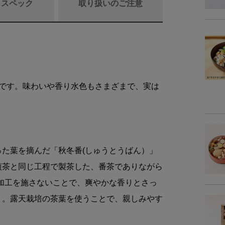
/ スペック
取り扱いのご注意
商品詳細
品
トです。味わいや香り水色もさまざまで、実は
名
原材
た葉を摘んだ「秋冬番(しゅうとうばん）」
煎茶と同じ工程で製茶した、番茶でありながら
内容
加工を施さないことで、爽やかな香りとさっ
賞味
り。露天栽培の茶葉を使うことで、親しみやす
保存