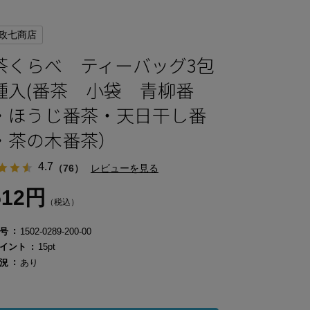
政七商店
茶くらべ ティーバッグ3包
4種入(番茶 小袋 青柳番
・ほうじ番茶・天日干し番
・茶の木番茶）
4.7
（76）
レビューを見る
512円
（税込）
号
1502-0289-200-00
イント
15pt
況
あり