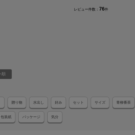
76
レビュー件数：
件
賞味
保存
販売
製造
い順
商品サイズ
サイ
ト
贈り物
水出し
好み
セット
サイズ
青柳番茶
-
包装紙
パッケージ
気分