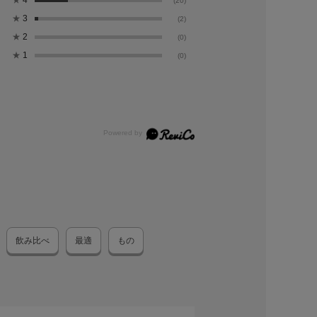
★
4
(20)
★
3
(2)
期限
ご注文日より1ヶ月以上
★
2
(0)
★
1
(0)
方法
高温多湿を避け、常温で保存。
者
株式会社中川政七商店 奈良県奈良市東九条町1112
者
健一自然農園 代表 伊川健一 奈良県大和郡山市筒井
ズ
番茶 小袋
箱
飲み比べ
最適
もの
約10×14
11.0×14.0×