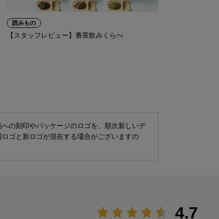
保存
読みもの
【スタッフレビュー】番茶飲みくらべ
販売
製造
品
品への刻印やパッケージのロゴを、順次新しいデ
旧ロゴと新ロゴが混在する場合がございますの
名
原材
4.7
内容