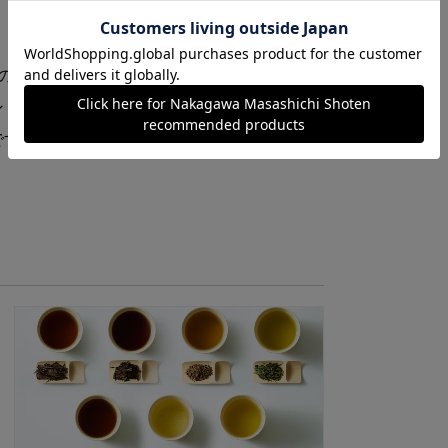
保存
茶の木を収穫し、枝や幹を薪火で炒り上げたお
販売
ンドしました。スモーキーな香りに雑穀の香ば
製造
です。水出しもできますが温かくしてお召し上
品
名
原材
内容
賞味