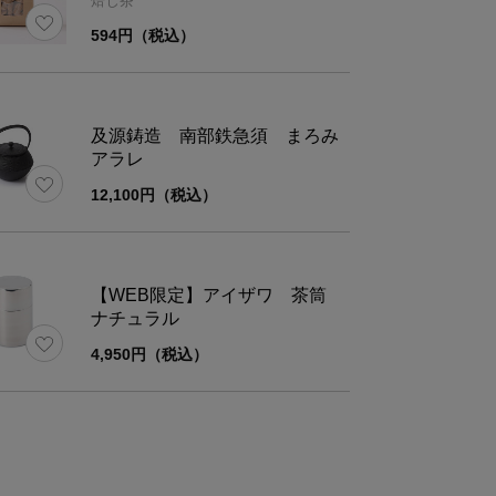
焙じ茶
594円（税込）
者
株式会社中川政七商店 奈良県奈良市東九条町1112
者
株式会社大和園 奈良県山辺郡山添村菅生2197-3
及源鋳造 南部鉄急須 まろみ
アラレ
12,100円（税込）
名
番茶 小袋 やさしい甘み ほうじ番茶 3ティ
称
有機ほうじ茶(番茶)(ティーバッグ)
【WEB限定】アイザワ 茶筒
ナチュラル
料名
緑茶(奈良県産)
4,950円（税込）
量
7.5g(2.5g×3)
期限
ご注文日より1ヶ月以上