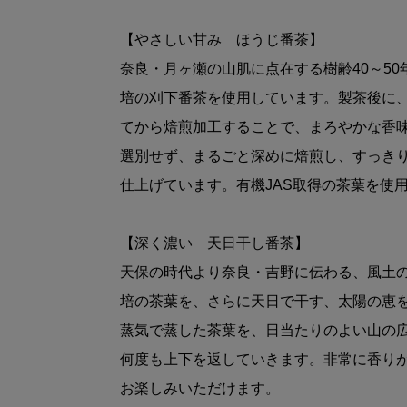
【やさしい甘み ほうじ番茶】
奈良・月ヶ瀬の山肌に点在する樹齢40～5
培の刈下番茶を使用しています。製茶後に
てから焙煎加工することで、まろやかな香
選別せず、まるごと深めに焙煎し、すっき
仕上げています。有機JAS取得の茶葉を使
【深く濃い 天日干し番茶】
天保の時代より奈良・吉野に伝わる、風土
培の茶葉を、さらに天日で干す、太陽の恵
蒸気で蒸した茶葉を、日当たりのよい山の
何度も上下を返していきます。非常に香り
お楽しみいただけます。