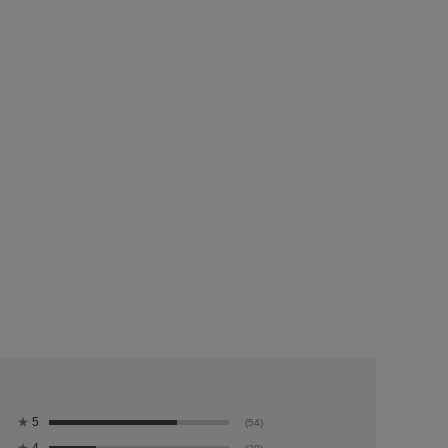
方法
高温多湿を避け、常温で保存。
者
株式会社中川政七商店 奈良県奈良市東九条町1112
者
嘉兵衛本舗 代表 森本正次 奈良県吉野郡大淀町中増
番茶 小袋 雑穀と薪火の香り 茶の木番茶 3
名
グ
称
混合茶(ティーバッグ)
料名
番茶(奈良県産)、玄米(国産)、大麦、黒豆(黒大豆)
★
5
(54)
量
15g(5g×3)