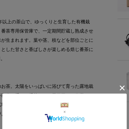
販売
0年以上の茶山で、ゆっくりと生育した有機栽
、番茶専用保管庫で、一定期間貯蔵し熟成させ
製造
味が生まれます。葉や茎、枝などを部位ごとに
りとした甘さと香ばしさが楽しめる焙じ番茶に
品
用。
名
のお茶。太陽をいっぱいに浴びて育った露地栽
原材
を存分に受けた番茶です。天日干しの作業は、
内容
広場一面に広げ、手作業で順番にかき混ぜて、
がよく、まろやかながらお茶本来の力強い味を
賞味