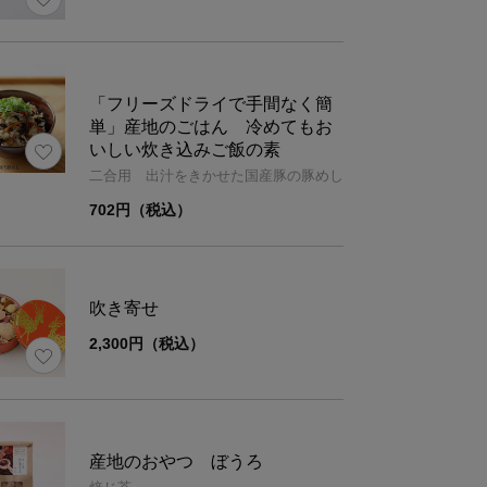
「フリーズドライで手間なく簡
単」産地のごはん 冷めてもお
いしい炊き込みご飯の素
名
番茶 小袋 すっきり爽やか 青柳番茶 3ティ
二合用 出汁をきかせた国産豚の豚めし
702円（税込）
称
番茶(緑茶)(ティーバッグ)
料名
緑茶(奈良県産)
吹き寄せ
2,300円（税込）
量
15g(5g×3)
期限
ご注文日より1ヶ月以上
産地のおやつ ぼうろ
方法
直射日光を避け、常温で保存。