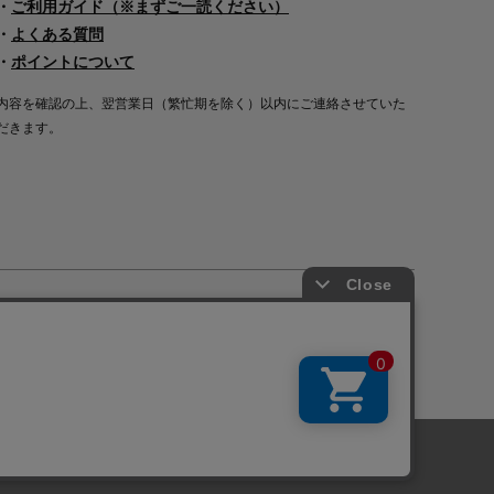
・
ご利用ガイド（※まずご一読ください）
・
よくある質問
・
ポイントについて
内容を確認の上、翌営業日（繁忙期を除く）以内にご連絡させていた
だきます。
Copyright©2000
-2026
Nakagawa Masashichi Shoten All Rights Reserved.
に関しては「
プライバシーポリシー
」を
承諾する