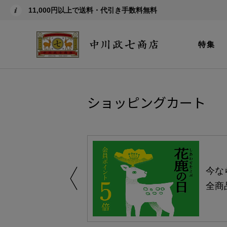
11,000円以上で送料・代引き手数料無料
特集
ショッピングカート
しい、植物由来
今な
。
全商