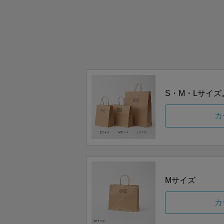
S・M・Lサイ
カ
Mサイズ
カ