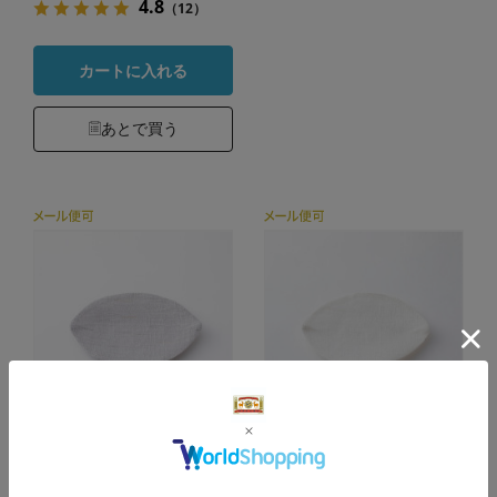
4.8
（12）
カートに入れる
あとで買う
手織り麻の花片コー
手織り麻の花片コー