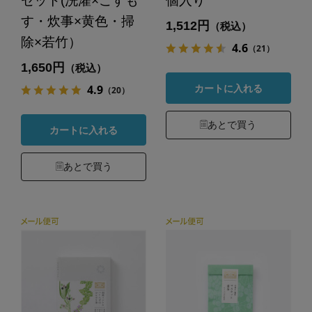
セット(洗濯×こすも
個入り
す・炊事×黄色・掃
1,512円
（税込）
除×若竹）
4.6
（21）
1,650円
（税込）
4.9
カートに入れる
（20）
あとで買う
カートに入れる
あとで買う