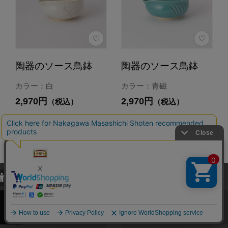
陶器のソース鳥鉢
陶器のソース鳥鉢
カラー：白
カラー：青磁
2,970円
2,970円
（税込）
（税込）
4.7
4.7
（19）
（19）
カートに入れる
カートに入れる
あとで買う
あとで買う
当サイトでは、当サイト内における閲覧履歴・属性情報などの取得およ
び利便性向上のためにクッキー（Cookie）を使用いたします。詳細に
関しては「
プライバシーポリシー
」をお読みください。
承諾する