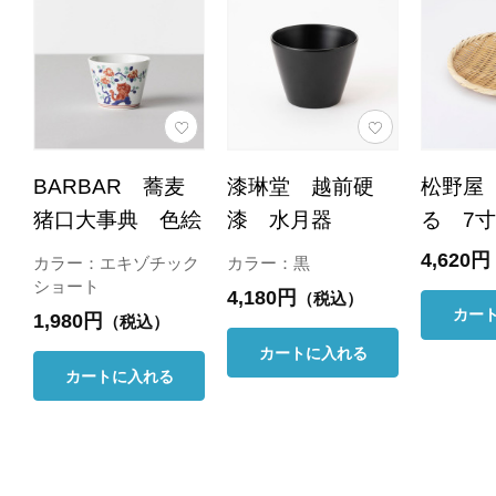
BARBAR 蕎麦
漆琳堂 越前硬
松野屋
猪口大事典 色絵
漆 水月器
る 7
4,620円
カラー：エキゾチック
カラー：黒
ショート
4,180円
（税込）
カー
1,980円
（税込）
カートに入れる
カートに入れる