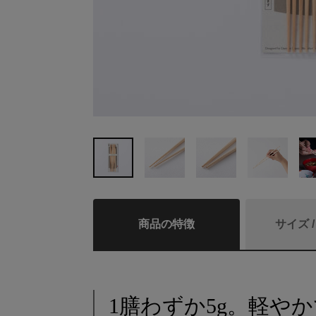
商品の特徴
サイズ 
1膳わずか5g。軽や