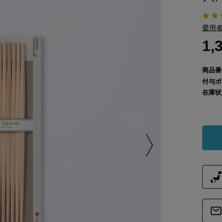
愛用者
1,
商品番
付与ポ
在庫状