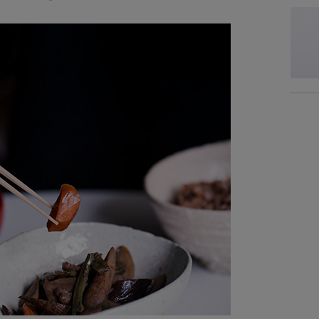
素
塗
重
内
仕
商品サイズ
サイ