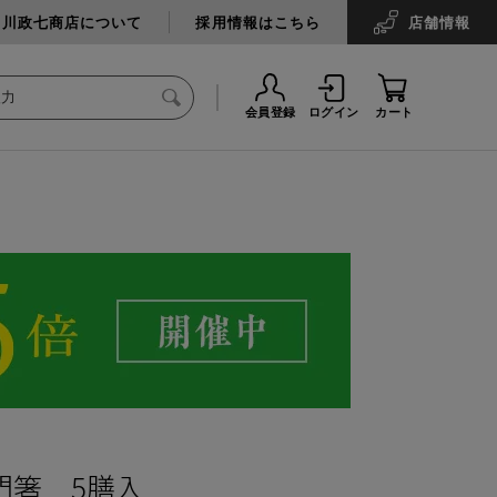
中川政七商店について
採用情報はこちら
店舗
情報
会員登録
ログイン
カート
門箸 5膳入