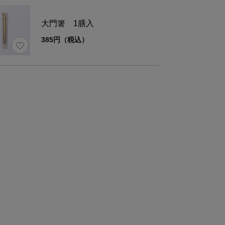
材
吉野檜(ひのき）
大門箸 1膳入
385円（税込）
装
無塗装
さ
一膳/5g
容
5膳入
使い捨て(1回～半年～)
様
※「使い捨て」ではありますが、丈夫でくり返し
るため、ご自身のタイミングで自由に使い終えて
ズ
箸の長さ
パッケー