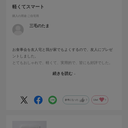
軽くてスマート
購入の用途
:ご自宅用
三毛のたま
お食事会を友人宅と我が家でもよくするので、友人にプレゼ
ントしました。
とてもおしゃれで、軽くて、実用的で、皆にも好評でした。
使い捨てだけど、洗えば使えるという話をしましたら、皆さ
続きを読む
ん、洗って各自持って帰りました（笑）。エコでいいです。
ぜひこれからも利用したいです。
参考になった
0
Like!
0