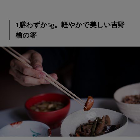
1膳わずか5g。軽やかで美しい吉野
檜の箸