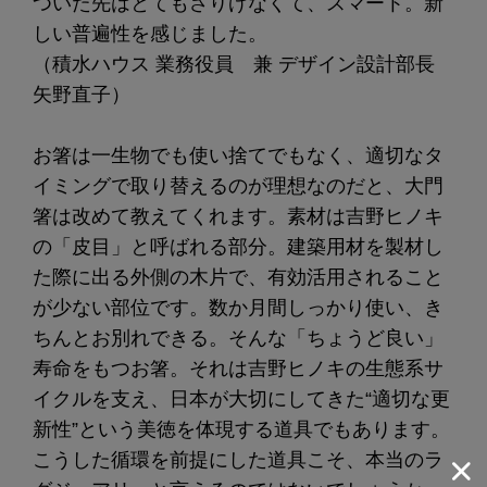
ついた先はとてもさりげなくて、スマート。新
しい普遍性を感じました。
（積水ハウス 業務役員 兼 デザイン設計部長
矢野直子）
お箸は一生物でも使い捨てでもなく、適切なタ
イミングで取り替えるのが理想なのだと、大門
箸は改めて教えてくれます。素材は吉野ヒノキ
の「皮目」と呼ばれる部分。建築用材を製材し
た際に出る外側の木片で、有効活用されること
が少ない部位です。数か月間しっかり使い、き
ちんとお別れできる。そんな「ちょうど良い」
寿命をもつお箸。それは吉野ヒノキの生態系サ
イクルを支え、日本が大切にしてきた“適切な更
新性”という美徳を体現する道具でもあります。
こうした循環を前提にした道具こそ、本当のラ