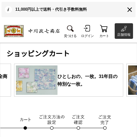
11,000円以上で送料・代引き手数料無料
店舗情報
見つける
ログイン
カート
ショッピングカート
全商
ひとしおの、一枚。31年目の
特別な一枚。