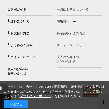
ご利用ガイド
中川政七商店について
└ 送料について
採用情報
└ お支払い方法
特定商取引法の表記
└ よくあるご質問
プライバシーポリシー
└ ポイントについて
法人のお客様の
お問い合わせ
個人のお客様の
お問い合わせ
当サイトでは、当サイト内における閲覧履歴・属性情報などの取得およ
Copyright©2000
-2026
び利便性向上のためにクッキー（Cookie）を使用いたします。詳細に
Nakagawa Masashichi Shoten All Rights Reserved.
関しては「
プライバシーポリシー
」をお読みください。
承諾する