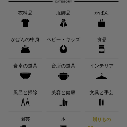
衣料品
服飾品
かばん
かばんの中身
ベビー・キッズ
食品
食卓の道具
台所の道具
インテリア
風呂と掃除
美容と健康
文具と手芸
園芸
本
贈りもの