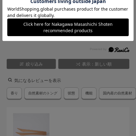
★
5
(4)
★
4
(3)
★
3
(2)
★
2
(1)
★
1
(0)
絞り込み
表示：新しい順
気になるレビューを表示
香り
自然素材のトング
状態
機能
国内産の自然素材