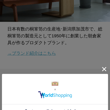
日本有数の桐箪笥の生産地･新潟県加茂市で、総
桐箪笥の製造元として1950年に創業した朝倉家
具が作るプロダクトブランド。
→ブランド紹介はこちら
レビュー
4.0
10
レビュー件数：
件