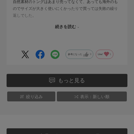
自然素材のトングはあまり売ってなくて、あっても海外のも
のでサイズが大きく使いにくかったりで買っては失敗の繰り
返しでした。
続きを読む
さすが中川政七さん、日本製で日本人の手に合うサイズ（女
性にぴったりで男性にも小さすぎず）で、かつ、先が細いた
め小さいものも掴みやすい、説明どおりの掴む・混ぜる・炒
めるの3役もちゃんとできるのがうれしいです！ 値段の価値
参考になった
0
Like!
1
ありでオススメです！
もっと見る
絞り込み
表示：新しい順