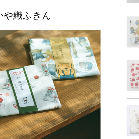
かや織ふきん
商品詳細
素
仕
商品サイズ
サイ
-