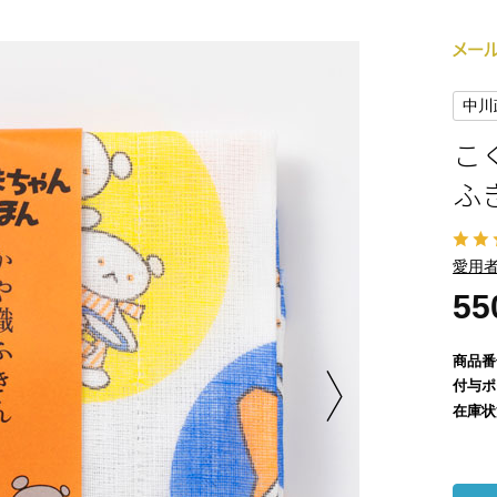
中川
こ
ふ
愛用者
5
商品番
付与ポ
在庫状