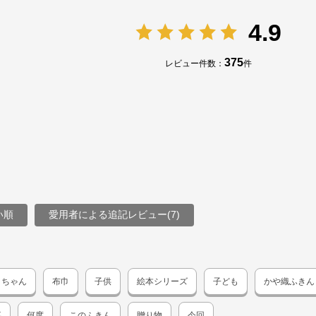
4.9
375
レビュー件数：
件
い順
愛用者による追記レビュー(7)
まちゃん
布巾
子供
絵本シリーズ
子ども
かや織ふきん
事
何度
このふきん
贈り物
今回