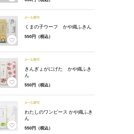
材
綿100%／かや織5枚重ね
くまの子ウーフ かや織ふきん
550円（税込）
様
縁部分縫製仕様：ロックミシン仕上げ（機械）
きんぎょがにげた かや織ふき
ん
ズ
ふきん
パッケー
550円（税込）
約30×40
17×17
わたしのワンピース かや織ふき
ん
550円（税込）