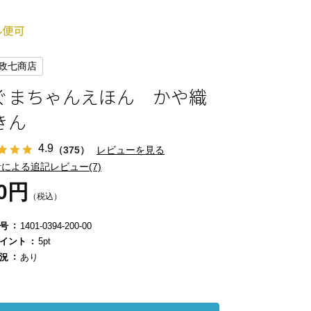
政七商店
ぐまちゃんえほん かや織
きん
4.9
（375）
レビューを見る
による追記レビュー(7)
50円
（税込）
号
1401-0394-200-00
イント
5pt
況
あり