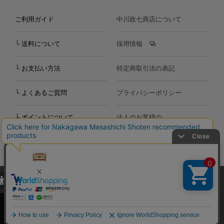
ご利用ガイド
中川政七商店について
└ 送料について
採用情報
└ お支払い方法
特定商取引法の表記
└ よくあるご質問
プライバシーポリシー
└ ポイントについて
法人のお客様の
お問い合わせ
個人のお客様の
お問い合わせ
当サイトでは、当サイト内における閲覧履歴・属性情報などの取得およ
Copyright©2000
-2026
び利便性向上のためにクッキー（Cookie）を使用いたします。詳細に
Nakagawa Masashichi Shoten All Rights Reserved.
関しては「
プライバシーポリシー
」をお読みください。
承諾する