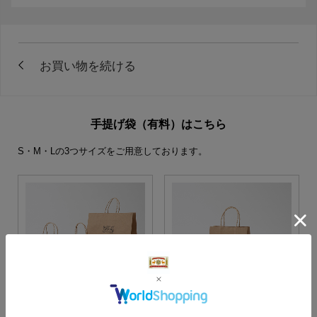
手提げ袋（有料）はこちら
S・M・Lの3つサイズをご用意しております。
S・M・Lサイズより当店に
Sサイズ