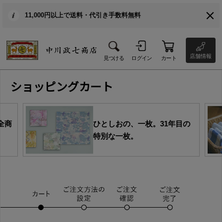
11,000円以上で送料・代引き手数料無料
店舗情報
見つける
ログイン
カート
ショッピングカート
全商
ひとしおの、一枚。31年目の
特別な一枚。