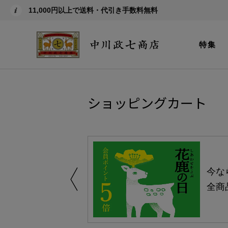
11,000円以上で送料・代引き手数料無料
特集
ショッピングカート
しい、植物由来
今な
。
全商