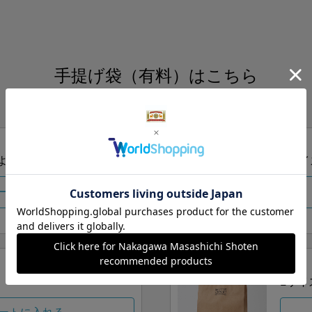
手提げ袋（有料）はこちら
S・M・Lの3つサイズをご用意しております。
ズより当店にお任せ
Sサイ
ートに入れる
Lサイ