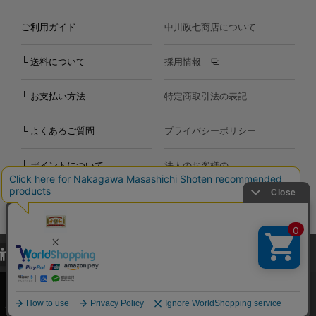
ご利用ガイド
中川政七商店について
└ 送料について
採用情報
└ お支払い方法
特定商取引法の表記
└ よくあるご質問
プライバシーポリシー
└ ポイントについて
法人のお客様の
お問い合わせ
個人のお客様の
お問い合わせ
当サイトでは、当サイト内における閲覧履歴・属性情報などの取得およ
Copyright©2000
-2026
び利便性向上のためにクッキー（Cookie）を使用いたします。詳細に
Nakagawa Masashichi Shoten All Rights Reserved.
関しては「
プライバシーポリシー
」をお読みください。
承諾する