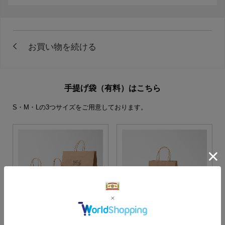
手提げ袋（有料）はこちら
S・M・Lの3つサイズをご用意しております。
S・M・Lサイズより当店に
Sサイズ