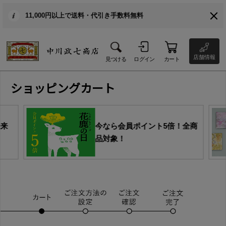
11,000円以上で送料・代引き手数料無料
店舗情報
見つける
ログイン
カート
ショッピングカート
由来
今なら会員ポイント5倍！全商
品対象！