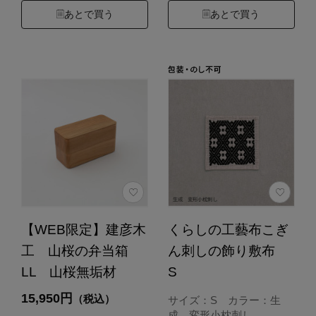
あとで買う
あとで買う
【WEB限定】建彦木
くらしの工藝布こぎ
工 山桜の弁当箱
ん刺しの飾り敷布
LL 山桜無垢材
S
15,950円
（税込）
サイズ：S カラー：生
成 変形小枕刺し