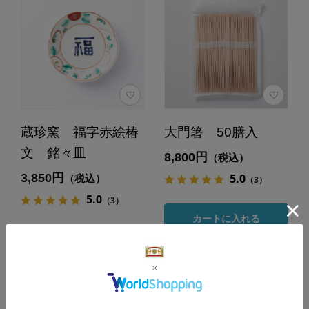
蔵珍窯 福字赤絵椿
大門箸 50膳入
文 銘々皿
8,800円
（税込）
3,850円
5.0
（税込）
（3）
5.0
（3）
カートに入れる
あとで買う