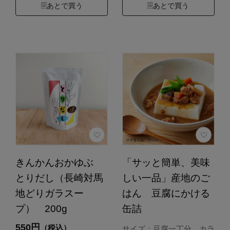
あとで買う
あとで買う
きんかんおかゆぶ
「サッと簡単、美味
とりだし（長崎対馬
しい一品」産地のご
地どりガラスー
はん 豆腐にかける
プ） 200g
缶詰
550円
（税込）
サイズ：豆腐一丁分 カラ