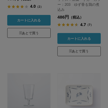
ー：203 ゆず香る鶏の煮
4.0
（2）
込み
486円
（税込）
カートに入れる
4.7
（7）
あとで買う
カートに入れる
あとで買う