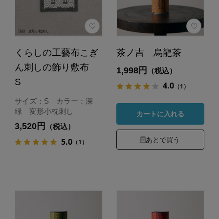
くらしの工藝布こぎ
茶ノ吉 烏龍茶
ん刺しの飾り敷布
1,998円
（税込）
S
4.0
（1）
サイズ：S カラー：深
緑 変形小枕刺し
カートに入れる
3,520円
（税込）
あとで買う
5.0
（1）