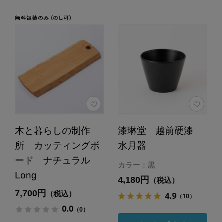
木と暮らしの制作
漆琳堂 越前硬漆
所 カッティングボ
水月器
ード ナチュラル
カラー：黒
Long
4,180円
（税込）
7,700円
（税込）
4.9
（10）
0.0
（0）