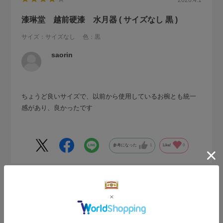
2026.4.1
漆琳堂 越前硬漆 水月器 ( サイズなし 黒 )
サイズ：サイズなし
色：黒
saorin
ちょうど良いサイズで、以前から使用しているお椀とも統一
感があり、良かったです
参考になった
1
Like!
0