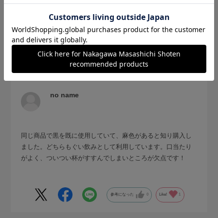
2026.3.12
ちょっと大きめのぐい飲み？
サイズ：サイズなし
色：麻
購入の用途
:ご自宅用
no name
同じ商品で黒を既に使用していて、麻色があると知り購入し
ました。どちらもぐい飲みとして利用しています。口当たり
がよく、ついつい杯がすすんでしまいところが欠点です！
参考になった
0
Like!
1