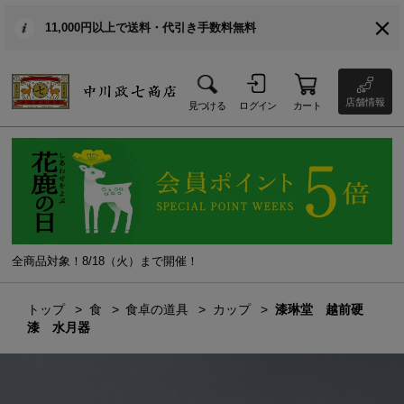
11,000円以上で送料・代引き手数料無料
店舗情報
見つける
ログイン
カート
全商品対象！8/18（火）まで開催！
トップ
食
食卓の道具
カップ
漆琳堂 越前硬
漆 水月器