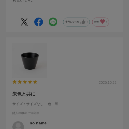
も良いです。
参考になった
0
Like!
2
2025.10.22
朱色と共に
サイズ：サイズなし
色：黒
購入の用途
:ご自宅用
no name