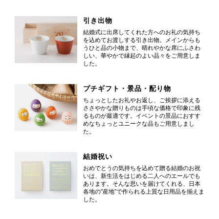
引き出物
結婚式に出席してくれた方へのお礼の気持ち
を込めてお渡しする引き出物。メインからも
うひと品の小物まで、晴れやかな席にふさわ
しい、華やかで縁起のよい品々をご用意しま
した。
プチギフト・景品・配り物
ちょっとしたお礼やお返し、ご挨拶に添える
ささやかな贈りものは手頃な価格で印象に残
るものが最適です。イベントの景品におすす
めなちょっとユニークな品もご用意しまし
た。
結婚祝い
おめでとうの気持ちを込めて贈る結婚のお祝
いは、新生活をはじめる二人へのエールでも
あります。そんな思いを届けてくれる、日本
各地の"産地”で作られる上質な日用品を揃えま
した。