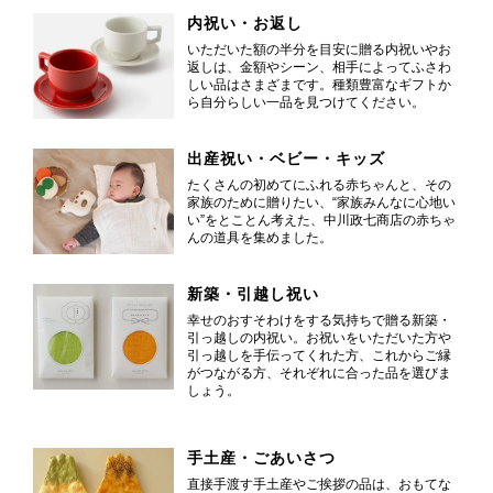
内祝い・お返し
いただいた額の半分を目安に贈る内祝いやお
返しは、金額やシーン、相手によってふさわ
しい品はさまざまです。種類豊富なギフトか
ら自分らしい一品を見つけてください。
出産祝い・ベビー・キッズ
たくさんの初めてにふれる赤ちゃんと、その
家族のために贈りたい、“家族みんなに心地い
い”をとことん考えた、中川政七商店の赤ちゃ
んの道具を集めました。
新築・引越し祝い
幸せのおすそわけをする気持ちで贈る新築・
引っ越しの内祝い。お祝いをいただいた方や
引っ越しを手伝ってくれた方、これからご縁
がつながる方、それぞれに合った品を選びま
しょう。
手土産・ごあいさつ
直接手渡す手土産やご挨拶の品は、おもてな