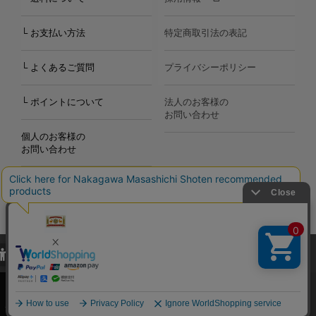
└ お支払い方法
特定商取引法の表記
└ よくあるご質問
プライバシーポリシー
└ ポイントについて
法人のお客様の
お問い合わせ
個人のお客様の
お問い合わせ
当サイトでは、当サイト内における閲覧履歴・属性情報などの取得およ
Copyright©2000
-2026
び利便性向上のためにクッキー（Cookie）を使用いたします。詳細に
Nakagawa Masashichi Shoten All Rights Reserved.
関しては「
プライバシーポリシー
」をお読みください。
承諾する