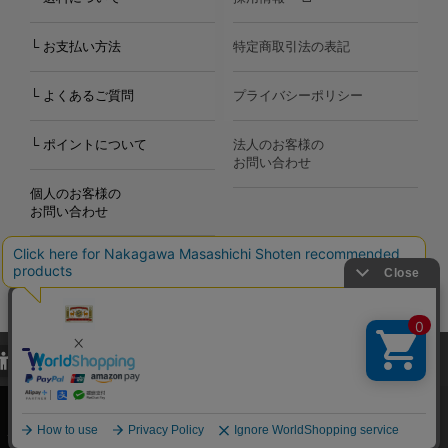
└ お支払い方法
特定商取引法の表記
└ よくあるご質問
プライバシーポリシー
└ ポイントについて
法人のお客様の
お問い合わせ
個人のお客様の
お問い合わせ
当サイトでは、当サイト内における閲覧履歴・属性情報などの取得およ
Copyright©2000
-2026
び利便性向上のためにクッキー（Cookie）を使用いたします。詳細に
Nakagawa Masashichi Shoten All Rights Reserved.
関しては「
プライバシーポリシー
」をお読みください。
承諾する