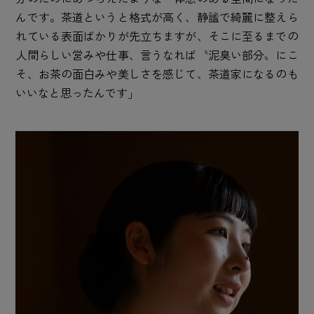
んです。茶道というと格式が高く、静謐で綺麗に整えら
れている表面ばかりが先立ちますが、そこに至るまでの
人間らしい営みや仕事、言うなれば〝泥臭い部分〟にこ
そ、お茶の面白みや美しさを感じて、茶道家になるのも
いいなと思ったんです」