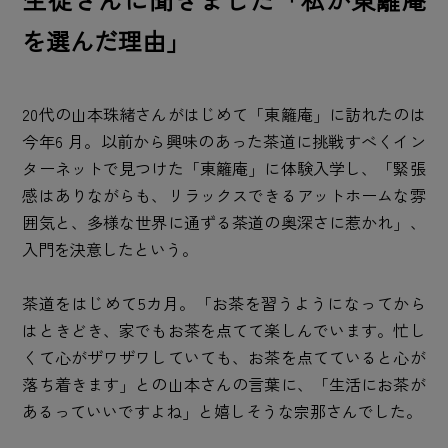
を選んだ理由」
20代の山本珠緒さんがはじめて「東籬庵」に訪れたのは
今年6 月。以前から興味のあった茶道に挑戦すべくイン
ターネットで見つけた「東籬庵」に体験入学し、「緊張
感はありながらも、リラックスできるアットホームな雰
囲気と、多様な世界に通ずる茶道の奥深さに惹かれ」、
入門を決意したという。
茶道をはじめて5カ月。「お茶を習うようになってから
はときどき、家でもお茶を点てて楽しんでいます。忙し
くて心がザワザワしていても、お茶を点てていると心が
落ち着きます」との山本さんの言葉に、「生活にお茶が
あるっていいですよね」と嬉しそうな宗那さんでした。