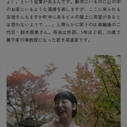
ょ）〟という言葉があるんです。都市にいるのに山の中
のお家にいるような風情を表しますが、ここに来られる
生徒さんもまさか町中にあるビルの屋上に茶室があると
は思わないようで……」と朗らかに笑うのは東籬庵の二
代目・鈴木那美さん。茶名は宗那。5年ほど前、25歳で
裏千家の準教授になった若き茶道家です。