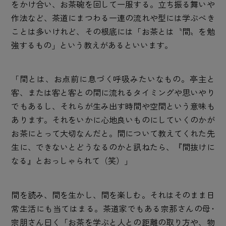
をかけ合い、お茶碗を回して一服する。立ち振る舞いや
作法など、茶道にまつわる一連の流れや型には学ぶべき
ことは多いけれど、その根底には「お茶とは〝間〟を勉
強するもの」という教えがあるといいます。
「間とは、お点前に息づく呼吸みたいなもの。亭主と
客、または客と客との間に流れるタイミングや思いやり
でもあるし、それらが生み出す時間や空間という意味も
あります。それをいかに心地良いものにしていくのかが
お茶にとって大切なんだと。間について教えてくれた先
生に、できないとどうなるのかと訊ねたら、『間抜けに
なる』とおっしゃられて（笑）」
間を読み、間を生かし、間を楽しむ。それはそのまま日
常生活にも当てはまる。茶道家でもある宗那さんの母･
宗朋さん曰く「お茶を学ぶと人との距離の取り方や、物