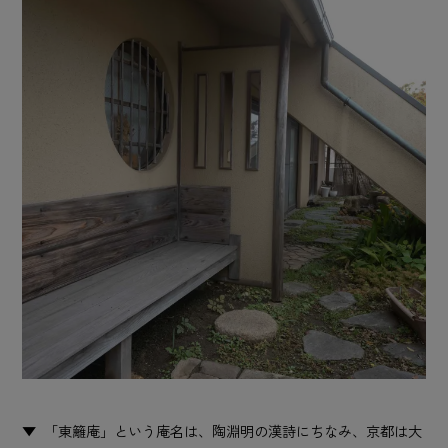
「東籬庵」という庵名は、陶淵明の漢詩にちなみ、京都は大