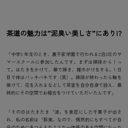
茶道の魅力は”泥臭い美しさ”にあり!?
「中学3 年生のとき、裏千家学園で行われる2泊3日のサ
マースクールに参加したんです。まずは掃除から！っ
て。はたきをかけて、箒で掃き、雑巾がけをする。1 日
目で体はバッキバキです（笑）。掃除が終わったら軸を
掛けて、花を入れるなどして茶室を自分自身で設え、最
終的にその空間でお稽古をつけていただいたんです」
「その日はたまたま〝波〟を意匠にした干菓子が出さ
れ、私の名前は〝那美〟なので、偶然的にもすべてが自
分のためにあつらえたような一体感のある空間になった