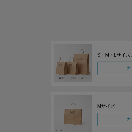
S・M・Lサイ
カ
Mサイズ
カ