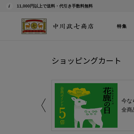
11,000円以上で送料・代引き手数料無料
特集
ショッピングカート
しい、植物由来
今な
。
全商