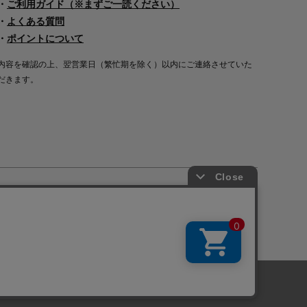
・
ご利用ガイド（※まずご一読ください）
・
よくある質問
・
ポイントについて
内容を確認の上、翌営業日（繁忙期を除く）以内にご連絡させていた
だきます。
Copyright©2000
-2026
Nakagawa Masashichi Shoten All Rights Reserved.
に関しては「
プライバシーポリシー
」を
承諾する