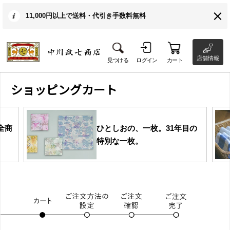
11,000円以上で送料・代引き手数料無料
店舗情報
見つける
ログイン
カート
ショッピングカート
全商
ひとしおの、一枚。31年目の
特別な一枚。