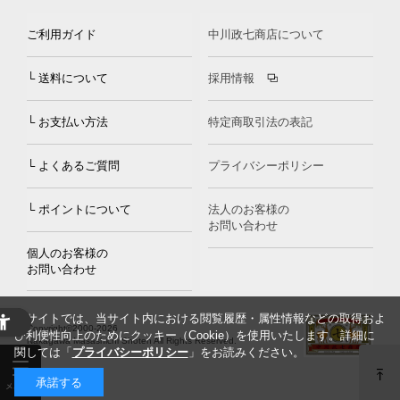
ご利用ガイド
中川政七商店について
└ 送料について
採用情報
└ お支払い方法
特定商取引法の表記
└ よくあるご質問
プライバシーポリシー
└ ポイントについて
法人のお客様の
お問い合わせ
個人のお客様の
お問い合わせ
当サイトでは、当サイト内における閲覧履歴・属性情報などの取得およ
Copyright©2000
-2026
び利便性向上のためにクッキー（Cookie）を使用いたします。詳細に
Nakagawa Masashichi Shoten All Rights Reserved.
関しては「
プライバシーポリシー
」をお読みください。
承諾する