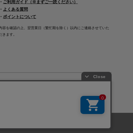
・
ご利用ガイド（※まずご一読ください）
・
よくある質問
・
ポイントについて
内容を確認の上、翌営業日（繁忙期を除く）以内にご連絡させていた
だきます。
Copyright©2000
-2026
Nakagawa Masashichi Shoten All Rights Reserved.
に関しては「
プライバシーポリシー
」を
承諾する