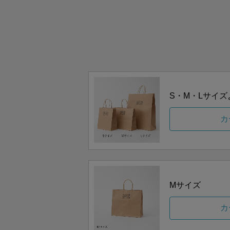
S・M・Lサイ
カ
Mサイズ
カ