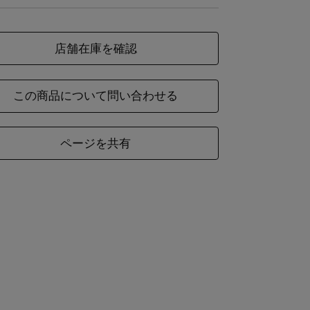
本体：毛46%・麻38％・綿16％
材
表素材：毛100％
店舗在庫を確認
この商品について問い合わせる
ズ
縦
ページを共有
約22
3