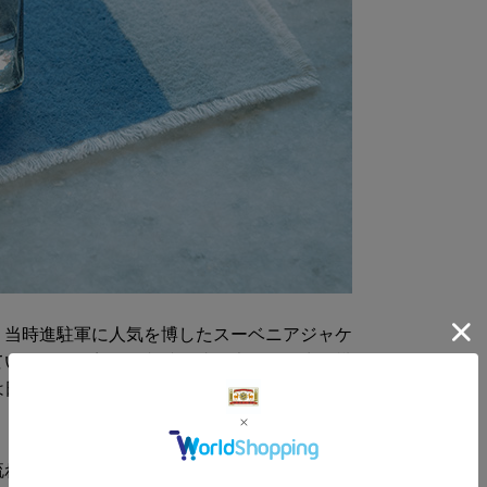
。当時進駐軍に人気を博したスーベニアジャケ
ていたのは、着物の刺繍で腕を磨いた桐生の横
は日本の風土を表す図柄と地名などをモチーフ
流れのなかで今では希少な伝統技術となりまし