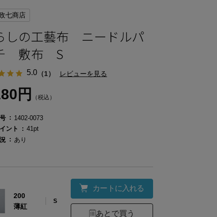
政七商店
らしの工藝布 ニードルパ
チ 敷布 S
5.0
（1）
レビューを見る
180円
（税込）
号
1402-0073
イント
41pt
況
あり
カートに入れる
200
S
薄紅
あとで買う