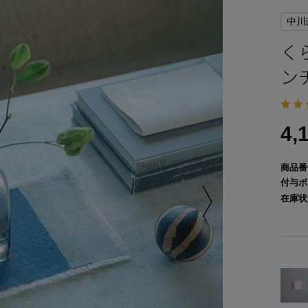
中川
く
ン
4,
商品番
付与ポ
在庫状