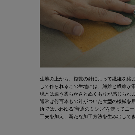
生地の上から、複数の針によって繊維を絡
して作られるこの生地には、繊維と繊維が
現とは違う柔らかさとぬくもりが感じられ
通常は何百本もの針がついた大型の機械を
所ではいわゆる“普通のミシン”を使ってニ
工夫を加え、新たな加工方法を生み出して