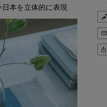
い日本を立体的に表現
素
商品サイズ
サイ
-